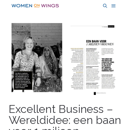
Skip
MENU
to
content
Excellent Business –
Wereldidee: een baan