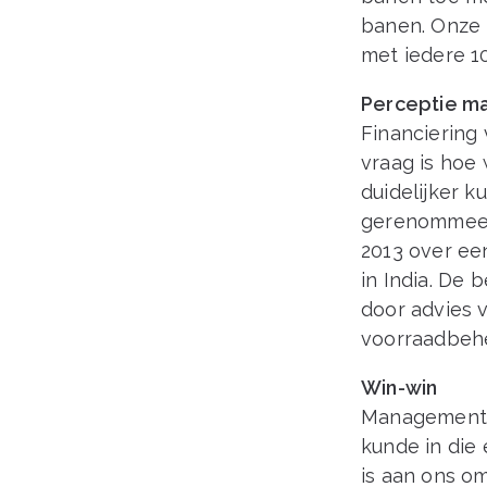
banen. Onze i
met iedere 1
Perceptie m
Financiering 
vraag is hoe
duidelijker 
gerenommeerde
2013 over een
in India. De 
door advies 
voorraadbehe
Win-win
Management d
kunde in die
is aan ons o