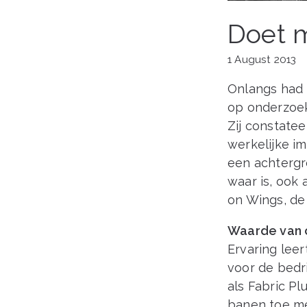
Doet 
1 August 2013
Onlangs had i
op onderzoek
Zij constatee
werkelijke im
een achtergr
waar is, ook 
on Wings, de
Waarde van 
Ervaring lee
voor de bedri
als Fabric Pl
banen toe me