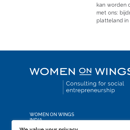
kan worden d
met ons: bij
platteland in 
WOMEN ON WINGS
INDIA
We value your privacy