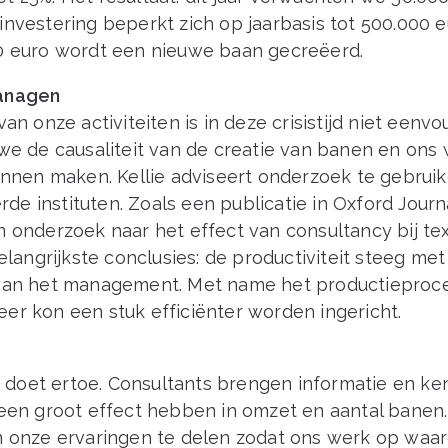
nvestering beperkt zich op jaarbasis tot 500.000 e
0 euro wordt een nieuwe baan gecreëerd.
anagen
van onze activiteiten is in deze crisistijd niet eenvo
 we de causaliteit van de creatie van banen en ons
kunnen maken. Kellie adviseert onderzoek te gebrui
 instituten. Zoals een publicatie in Oxford Journa
 onderzoek naar het effect van consultancy bij tex
belangrijkste conclusies: de productiviteit steeg met 
van het management. Met name het productieproce
er kon een stuk efficiënter worden ingericht.
oet ertoe. Consultants brengen informatie en ke
 een groot effect hebben in omzet en aantal banen.
m onze ervaringen te delen zodat ons werk op waa