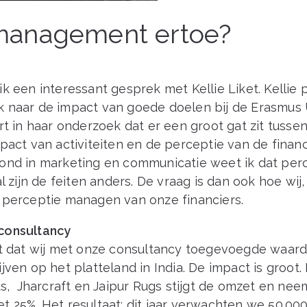
management ertoe?
k een interessant gesprek met Kellie Liket. Kellie
 naar de impact van goede doelen bij de Erasmus U
rt in haar onderzoek dat er een groot gat zit tusse
pact van activiteiten en de perceptie van de financ
ond in marketing en communicatie weet ik dat perce
al zijn de feiten anders. De vraag is dan ook hoe wi
 perceptie managen van onze financiers.
consultancy
rt dat wij met onze consultancy toegevoegde waar
jven op het platteland in India. De impact is groot. 
us, Jharcraft en Jaipur Rugs stijgt de omzet en nee
t 25%. Het resultaat: dit jaar verwachten we 50.00