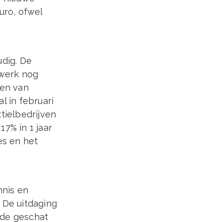
uro, ofwel
udig. De
 werk nog
ken van
l in februari
tielbedrijven
17% in 1 jaar
s en het
nnis en
 De uitdaging
rde geschat