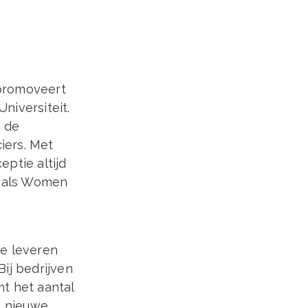
 promoveert
niversiteit.
n de
iers. Met
ptie altijd
j, als Women
de leveren
Bij bedrijven
mt het aantal
0 nieuwe