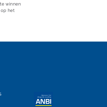
 te winnen
 op het
S