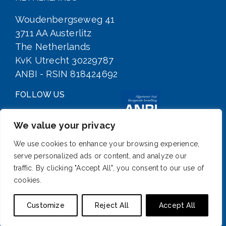
Woudenbergseweg 41
3711 AA Austerlitz
The Netherlands
KvK Utrecht 30229787
ANBI - RSIN 818424692
FOLLOW US
We value your privacy
We use cookies to enhance your browsing experience,
serve personalized ads or content, and analyze our
traffic. By clicking "Accept All", you consent to our use of
cookies.
SIGN UP FOR OUR NEWSLETTER
Customize
Reject All
Accept All