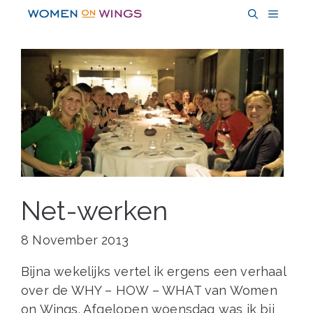
Skip
MENU
to
content
Net-werken
8 November 2013
Bijna wekelijks vertel ik ergens een verhaal
over de WHY – HOW – WHAT van Women
on Wings. Afgelopen woensdag was ik bij